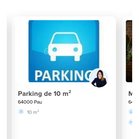
Parking de 10 m²
Ma
64000 Pau
640
10 m²