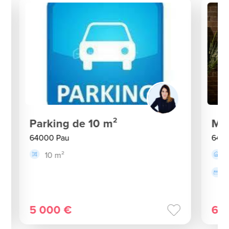
Parking de 10 m²
Ma
64000 Pau
640
10 m²
5 000 €
65