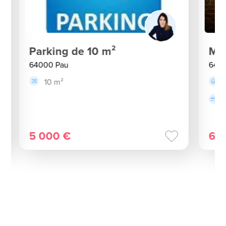
Parking de 10 m²
Ma
64000 Pau
640
10 m²
5 000 €
65