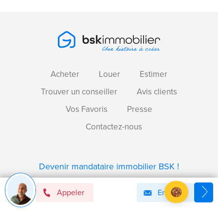
Acheter
Louer
Estimer
Trouver un conseiller
Avis clients
Vos Favoris
Presse
Contactez-nous
Devenir mandataire immobilier BSK !
Appeler
Email
Axeptio consent
Plateforme de Gestion du Consentement : Personnalise