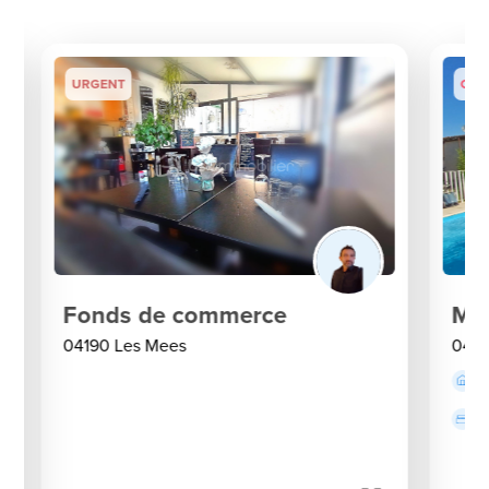
URGENT
Coup
Fonds de commerce
Mai
04190 Les Mees
0419