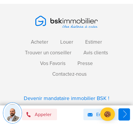
Acheter
Louer
Estimer
Trouver un conseiller
Avis clients
Vos Favoris
Presse
Contactez-nous
Devenir mandataire immobilier BSK !
Appeler
Email
Axeptio consent
Plateforme de Gestion du Consentement : Personnalise