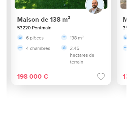
Maison de 138 m²
Mai
53220 Pontmain
3542
6 pièces
138 m²
4 chambres
2,45
hectares de
terrain
198 000 €
13