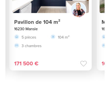
Pavillon de 104 m²
Mai
16230 Mansle
1623
5 pièces
104 m²
3 chambres
171 500 €
10