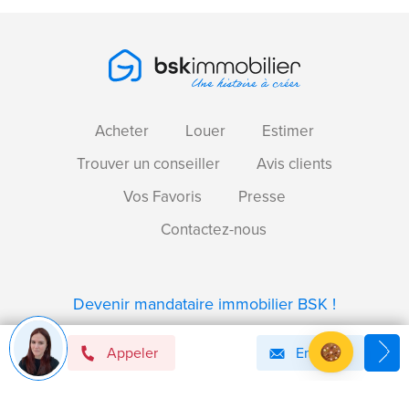
Acheter
Louer
Estimer
Trouver un conseiller
Avis clients
Vos Favoris
Presse
Contactez-nous
Devenir mandataire immobilier BSK !
Appeler
Email
Axeptio consent
Plateforme de Gestion du Consentement : Personnalise