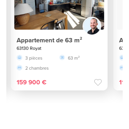
Appartement de 63 m²
App
63130 Royat
6340
3 pièces
63 m²
2 chambres
159 900 €
115