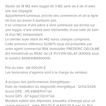
Studio de 18 M2 avec loggia de 3 M2 sans vis à vis et avec
une vue dégagée.
Appartement lumineux, proche des commerces et de la ligne
de bus qui passe à quelques pas.
Il se compose d'une pièce à vivre lumineuse qui donne sur
une loggia, d'une entrée avec kitchenette, d'une salle de bain
et d'un WC indépendant.
Le dernier loyer étant de 442 euros charges comprises.
Cette annonce référence 323875 vous est présentée par
votre agent commercial BSK Immobilier FREDERIC DELOLME
(EI) immatriculé au RSAC de LE PUY-EN-VELAY (43000) sous
le numéro 89983088900015.
Prix du bien : 68 000,00 €
Les honoraires d'agence sont à la charge du vendeur.
A propos des performances énergétiques :
Date de réalisation du diagnostic énergétique : 12/02/2026
Score DPE : 315 kWhEP/m²/an
Score GES : 67 kgepCO2/m²/an
Montant estimé des dépenses annuelles d'énergie pour un
usage standard : entre 450.00 € et 650.00 € par an. Prix