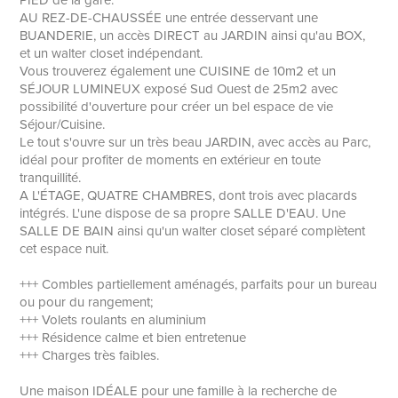
PIED de la gare.
AU REZ-DE-CHAUSSÉE une entrée desservant une
BUANDERIE, un accès DIRECT au JARDIN ainsi qu'au BOX,
et un walter closet indépendant.
Vous trouverez également une CUISINE de 10m2 et un
SÉJOUR LUMINEUX exposé Sud Ouest de 25m2 avec
possibilité d'ouverture pour créer un bel espace de vie
Séjour/Cuisine.
Le tout s'ouvre sur un très beau JARDIN, avec accès au Parc,
idéal pour profiter de moments en extérieur en toute
tranquillité.
A L'ÉTAGE, QUATRE CHAMBRES, dont trois avec placards
intégrés. L'une dispose de sa propre SALLE D'EAU. Une
SALLE DE BAIN ainsi qu'un walter closet séparé complètent
cet espace nuit.
+++ Combles partiellement aménagés, parfaits pour un bureau
ou pour du rangement;
+++ Volets roulants en aluminium
+++ Résidence calme et bien entretenue
+++ Charges très faibles.
Une maison IDÉALE pour une famille à la recherche de