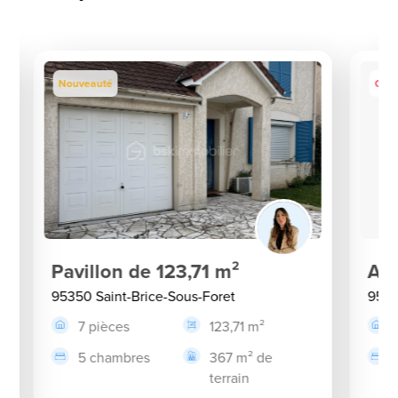
Nouveauté
Coup
Pavillon de 123,71 m²
App
95350 Saint-Brice-Sous-Foret
9535
7 pièces
123,71 m²
5 chambres
367 m² de
terrain