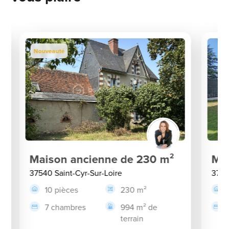
Nouveauté
Maison ancienne de 230 m²
Mai
37540 Saint-Cyr-Sur-Loire
3754
10 pièces
230 m²
7 chambres
994 m² de
terrain