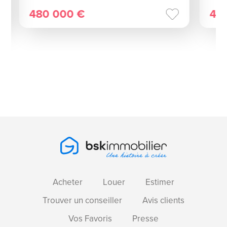
480 000 €
40
Continuer sans accepter
Acheter
Louer
Estimer
Blah blah blah Cookie
!
Trouver un conseiller
Avis clients
Vos Favoris
Presse
Bon ok, ces cookies ne sont ni sucrés, ni
chocolatés, ni moelleux. Mais ils nous permettent de mieux vous