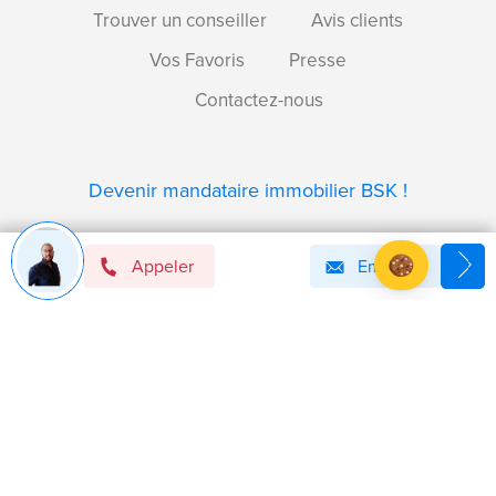
Trouver un conseiller
Avis clients
Vos Favoris
Presse
Contactez-nous
Devenir mandataire immobilier BSK !
Appeler
Email
Axeptio consent
Plateforme de Gestion du Consentement : Personnalise
Notre plateforme vous permet d'adapter et de gérer vos 
Politique de confidentialité