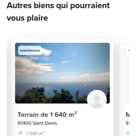
Autres biens qui pourraient
vous plaîre
Investisseur
Coup
Terrain de 1 640 m²
Mai
97400 Saint-Denis
9740
1 640 m²