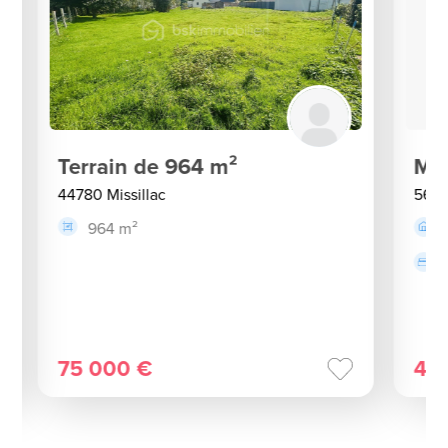
Terrain de 964 m²
Mai
44780 Missillac
5613
964 m²
75 000 €
45