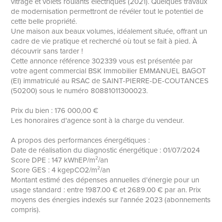
vitrage et volets roulants électriques (2021). Quelques travaux
de modernisation permettront de révéler tout le potentiel de
cette belle propriété.
Une maison aux beaux volumes, idéalement située, offrant un
cadre de vie pratique et recherché où tout se fait à pied. À
découvrir sans tarder !
Cette annonce référence 302339 vous est présentée par
votre agent commercial BSK Immobilier EMMANUEL BAGOT
(EI) immatriculé au RSAC de SAINT-PIERRE-DE-COUTANCES
(50200) sous le numéro 80881011300023.
Prix du bien : 176 000,00 €
Les honoraires d'agence sont à la charge du vendeur.
A propos des performances énergétiques :
Date de réalisation du diagnostic énergétique : 01/07/2024
Score DPE : 147 kWhEP/m²/an
Score GES : 4 kgepCO2/m²/an
Montant estimé des dépenses annuelles d'énergie pour un
usage standard : entre 1987.00 € et 2689.00 € par an. Prix
moyens des énergies indexés sur l'année 2023 (abonnements
compris).