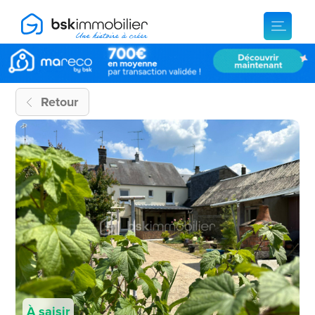
Retour
À saisir