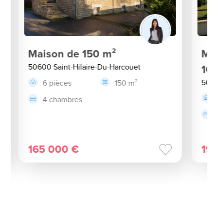
Maison de 150 m²
Mai
50600 Saint-Hilaire-Du-Harcouet
10
5060
6 pièces
150 m²
4 chambres
165 000 €
19