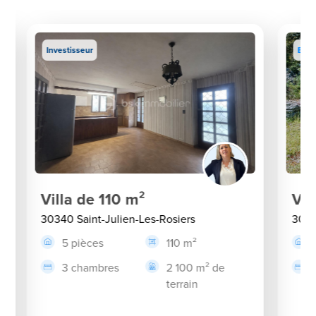
Investisseur
Excl
Villa de 110 m²
Vil
30340 Saint-Julien-Les-Rosiers
3052
5 pièces
110 m²
3 chambres
2 100 m² de
terrain