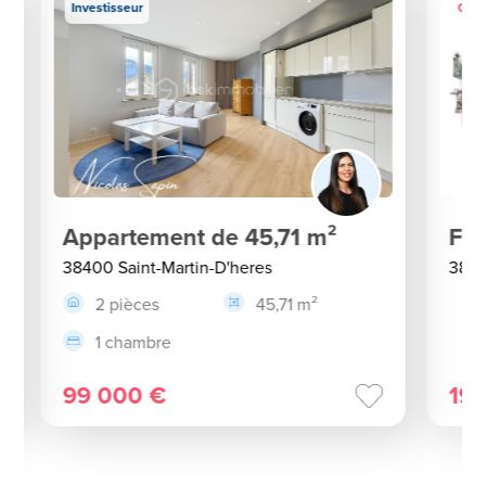
Investisseur
Coup
Appartement de 45,71 m²
Fo
38400 Saint-Martin-D'heres
3840
2 pièces
45,71 m²
1 chambre
99 000 €
19