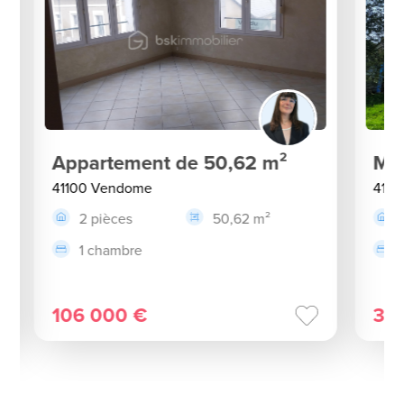
Appartement de 50,62 m²
Mai
41100 Vendome
4110
2 pièces
50,62 m²
1 chambre
106 000 €
31