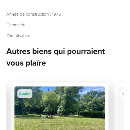
Année de construction : 1976
Cheminée
Climatisation
Autres biens qui pourraient
vous plaîre
À saisir
Coup