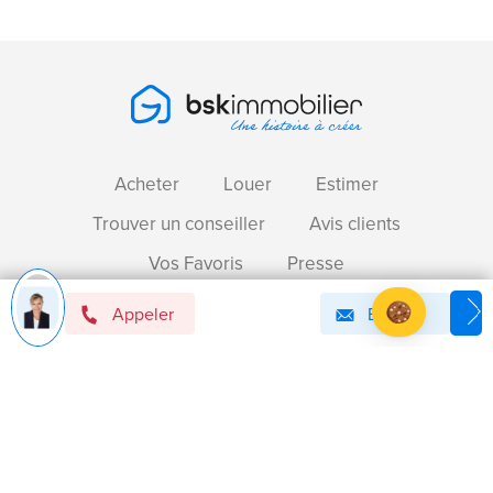
Acheter
Louer
Estimer
Trouver un conseiller
Avis clients
Vos Favoris
Presse
Contactez-nous
Appeler
Email
Axeptio consent
Plateforme de Gestion du Consentement : Personnalise
Devenir mandataire immobilier BSK !
Notre plateforme vous permet d'adapter et de gérer vos 