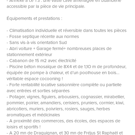
- Annexé à ce T3 : une vaste cave aménagée en buanderie
accessible par la pièce de vie principale.
Équipements et prestations :
- Climatisation individuelle et réversible dans toutes les pièces
- Fosse septique récente aux normes
- Sans vis-à-vis orientation Sud
- Abri voiture + Garage fermé+ nombreuses places de
stationnement extérieur
- Cabanon de 15 m2 avec électricité
- Piscine béton mosaïque de 8X4 et de 1,1O m de profondeur,
équipée de pompe à chaleur, et d’un poolhouse en bois…
véritable espace cocooning !
- Forte rentabilité locative saisonnière complète ou partielle
avec entrées et sorties séparées
- Potager, vignes, figuiers, arbousiers, cognassier, mirabellier,
pommier, poirier, amandiers, cerisiers, pruniers, cormier, kiwi,
abricotiers, muriers, poivriers, rosiers, sauges, herbes
aromatiques et médicinales
- A proximité des commerces, des écoles, des espaces de
loisirs et sportifs !
- A 20 mn de Draguignan, et 30 mn de Fréjus St Raphaël et