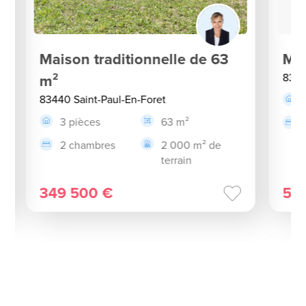
Maison traditionnelle de 63
Mai
m²
8344
83440 Saint-Paul-En-Foret
3 pièces
63 m²
2 chambres
2 000 m² de
terrain
349 500 €
58