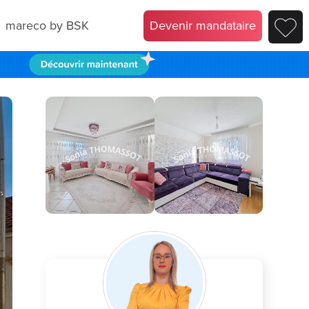
mareco by BSK
Devenir mandataire