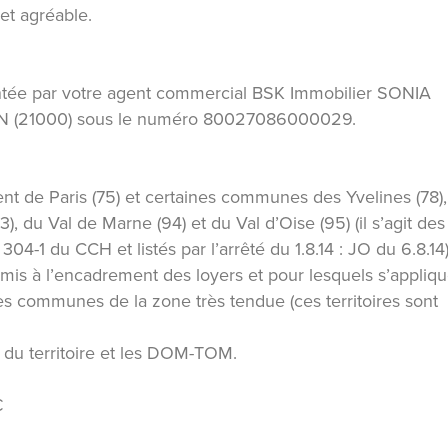
 et agréable.
ntée par votre agent commercial BSK Immobilier SONIA
N (21000) sous le numéro 80027086000029.
nt de Paris (75) et certaines communes des Yvelines (78),
, du Val de Marne (94) et du Val d’Oise (95) (il s’agit des
. 304-1 du CCH et listés par l’arrêté du 1.8.14 : JO du 6.8.14
umis à l’encadrement des loyers et pour lesquels s’appliq
des communes de la zone très tendue (ces territoires sont
 du territoire et les DOM-TOM.
€