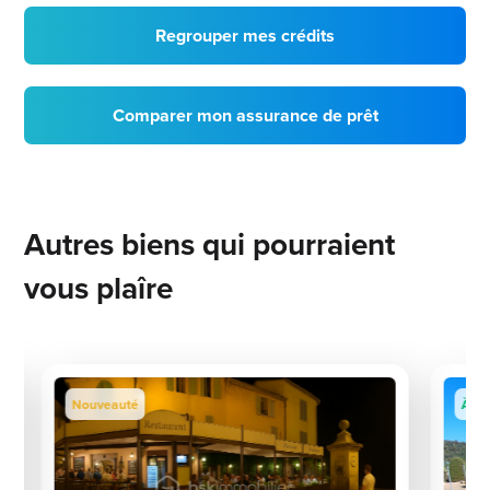
Regrouper mes crédits
Comparer mon assurance de prêt
Autres biens qui pourraient
vous plaîre
Nouveauté
À sai