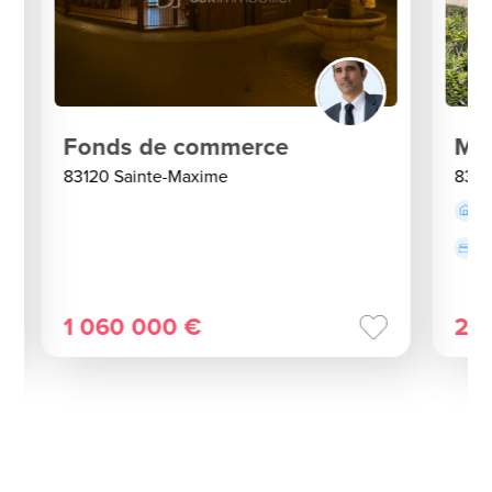
Fonds de commerce
Mai
83120 Sainte-Maxime
8312
1 060 000 €
28