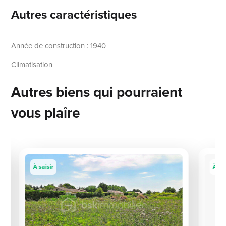
Autres caractéristiques
Année de construction : 1940
Climatisation
Autres biens qui pourraient
vous plaîre
À saisir
À sai