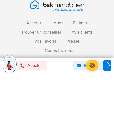
Acheter
Louer
Estimer
Trouver un conseiller
Avis clients
Vos Favoris
Presse
Contactez-nous
Appeler
Email
Devenir mandataire immobilier BSK !
Axeptio consent
Plateforme de Gestion du Consentement : Personnalise
Notre plateforme vous permet d'adapter et de gérer vos 