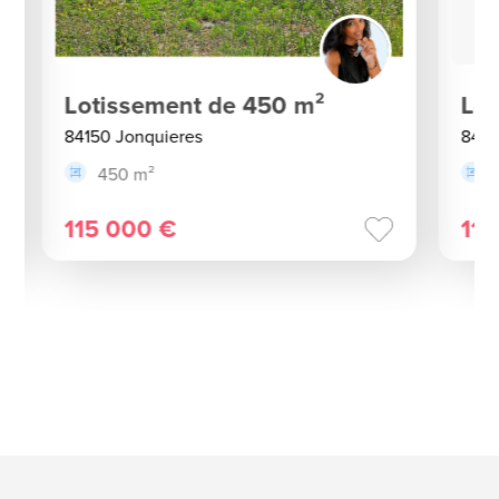
Lotissement de 450 m²
Lot
84150 Jonquieres
8415
450 m²
115 000 €
115