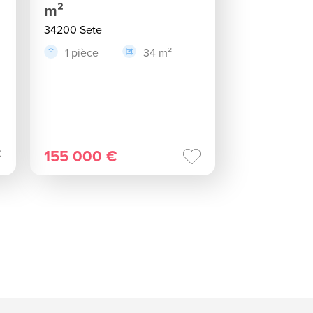
m²
34200 Sete
1 pièce
34 m²
155 000 €