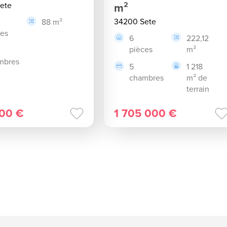
ete
m²
34200 Sete
88 m²
ces
6
222,12
pièces
m²
mbres
5
1 218
chambres
m² de
terrain
00 €
1 705 000 €