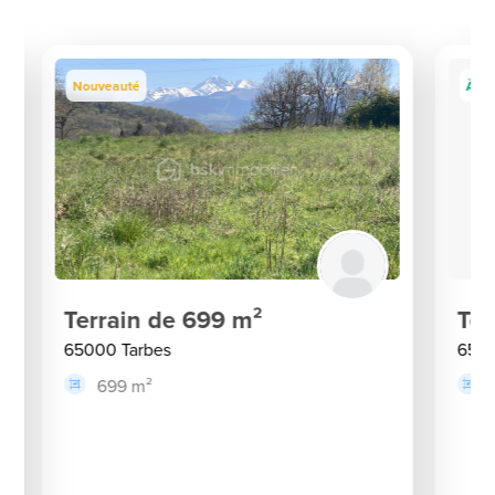
Nouveauté
À sai
Terrain de 699 m²
Ter
65000 Tarbes
6500
699 m²