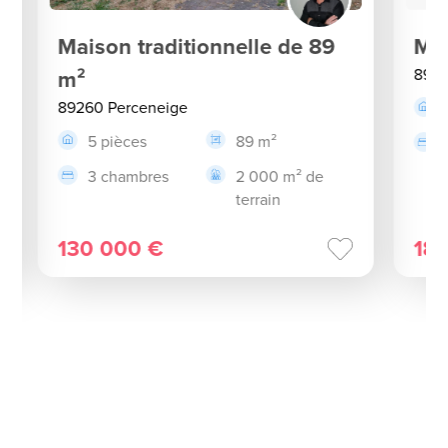
Maison traditionnelle de 89
Ma
m²
8926
89260 Perceneige
5 pièces
89 m²
3 chambres
2 000 m² de
terrain
130 000 €
18