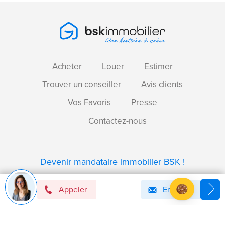
Acheter
Louer
Estimer
Trouver un conseiller
Avis clients
Vos Favoris
Presse
Contactez-nous
Devenir mandataire immobilier BSK !
Appeler
Email
Axeptio consent
Plateforme de Gestion du Consentement : Personnalise