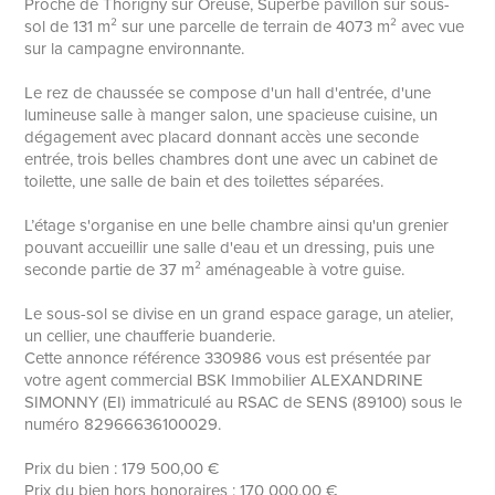
Proche de Thorigny sur Oreuse, Superbe pavillon sur sous-
sol de 131 m² sur une parcelle de terrain de 4073 m² avec vue
sur la campagne environnante.
Le rez de chaussée se compose d'un hall d'entrée, d'une
lumineuse salle à manger salon, une spacieuse cuisine, un
dégagement avec placard donnant accès une seconde
entrée, trois belles chambres dont une avec un cabinet de
toilette, une salle de bain et des toilettes séparées.
L’étage s'organise en une belle chambre ainsi qu'un grenier
pouvant accueillir une salle d'eau et un dressing, puis une
seconde partie de 37 m² aménageable à votre guise.
Le sous-sol se divise en un grand espace garage, un atelier,
un cellier, une chaufferie buanderie.
Cette annonce référence 330986 vous est présentée par
votre agent commercial BSK Immobilier ALEXANDRINE
SIMONNY (EI) immatriculé au RSAC de SENS (89100) sous le
numéro 82966636100029.
Prix du bien : 179 500,00 €
Prix du bien hors honoraires : 170 000,00 €