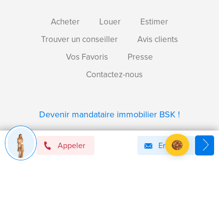
Acheter
Louer
Estimer
Trouver un conseiller
Avis clients
Vos Favoris
Presse
Contactez-nous
Devenir mandataire immobilier BSK !
Appeler
Email
Axeptio consent
Plateforme de Gestion du Consentement : Personnalise
Notre plateforme vous permet d'adapter et de gérer vos 