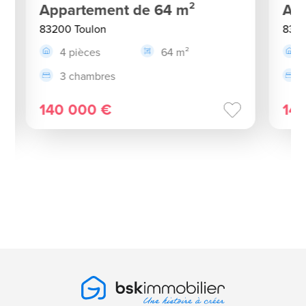
Appartement de 64 m²
App
83200 Toulon
8310
4 pièces
64 m²
3 chambres
140 000 €
14