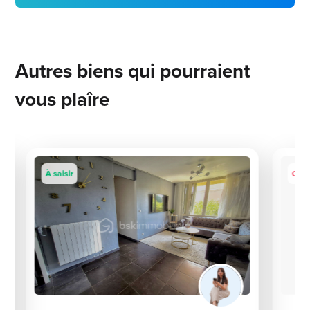
Autres biens qui pourraient
vous plaîre
À saisir
Coup