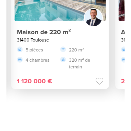
Maison de 220 m²
App
31400 Toulouse
3140
5 pièces
220 m²
4 chambres
320 m² de
terrain
1 120 000 €
21