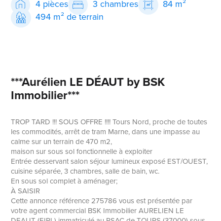
4 pièces
3 chambres
84 m²
494 m² de terrain
***Aurélien LE DÉAUT by BSK
Immobilier***
TROP TARD !!! SOUS OFFRE !!!! Tours Nord, proche de toutes
les commodités, arrêt de tram Marne, dans une impasse au
calme sur un terrain de 470 m2,
maison sur sous sol fonctionnelle à exploiter
Entrée desservant salon séjour lumineux exposé EST/OUEST,
cuisine séparée, 3 chambres, salle de bain, wc.
En sous sol complet à aménager;
À SAISIR
Cette annonce référence 275786 vous est présentée par
votre agent commercial BSK Immobilier AURELIEN LE
DEAUT (EIRL) immatriculé au RSAC de TOURS (37000) sous