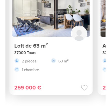
Loft de 63 m²
App
37000 Tours
3700
2 pièces
63 m²
1 chambre
259 000 €
22