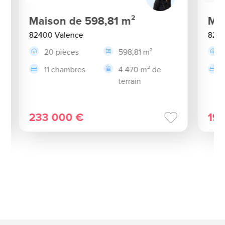
Maison de 598,81 m²
Ma
82400 Valence
8240
20 pièces
598,81 m²
11 chambres
4 470 m² de
terrain
233 000 €
19