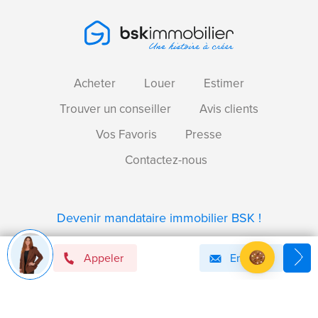
Acheter
Louer
Estimer
Trouver un conseiller
Avis clients
Vos Favoris
Presse
Contactez-nous
Devenir mandataire immobilier BSK !
Appeler
Email
Axeptio consent
Plateforme de Gestion du Consentement : Personnalise