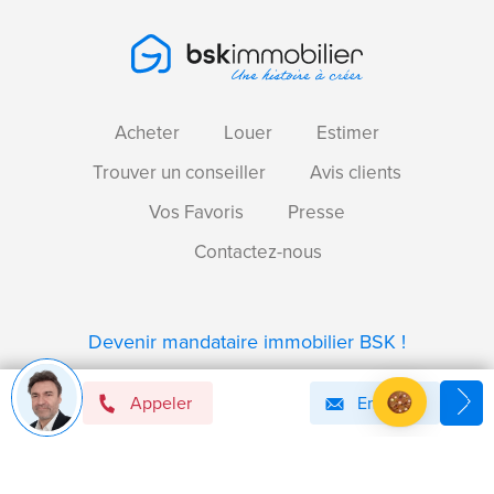
Acheter
Louer
Estimer
Trouver un conseiller
Avis clients
Vos Favoris
Presse
Contactez-nous
Devenir mandataire immobilier BSK !
Appeler
Email
Axeptio consent
Plateforme de Gestion du Consentement : Personnalise