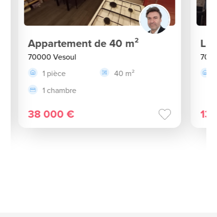
Appartement de 40 m²
Loc
70000 Vesoul
7000
1 pièce
40 m²
1 chambre
38 000 €
13 