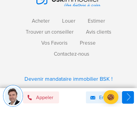
Acheter
Louer
Estimer
Trouver un conseiller
Avis clients
Vos Favoris
Presse
Contactez-nous
Devenir mandataire immobilier BSK !
Appeler
Email
Axeptio consent
Plateforme de Gestion du Consentement : Personnalise
Notre plateforme vous permet d'adapter et de gérer vos 