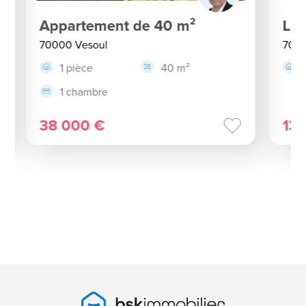
Appartement de 40 m²
Loc
70000 Vesoul
7000
1 pièce
40 m²
1 chambre
38 000 €
13 