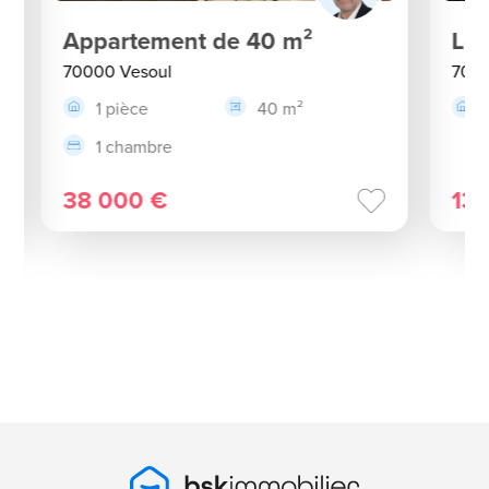
Appartement de 40 m²
Loc
70000 Vesoul
7000
1 pièce
40 m²
1 chambre
38 000 €
13 