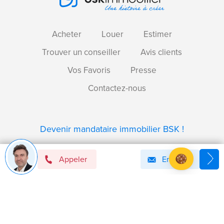
Acheter
Louer
Estimer
Trouver un conseiller
Avis clients
Vos Favoris
Presse
Contactez-nous
Devenir mandataire immobilier BSK !
Appeler
Email
Axeptio consent
Plateforme de Gestion du Consentement : Personnalise
Notre plateforme vous permet d'adapter et de gérer vos 