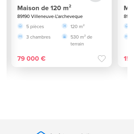
Maison de 120 m²
Ma
89190 Villeneuve-L'archeveque
8919
5 pièces
120 m²
3 chambres
530 m² de
terrain
79 000 €
15