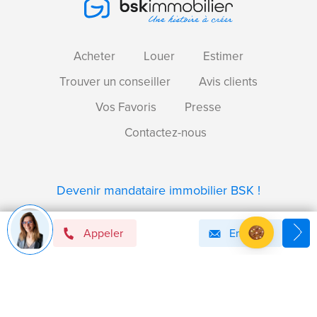
Acheter
Louer
Estimer
Trouver un conseiller
Avis clients
Vos Favoris
Presse
Contactez-nous
Devenir mandataire immobilier BSK !
Appeler
Email
Axeptio consent
Plateforme de Gestion du Consentement : Personnalise
Notre plateforme vous permet d'adapter et de gérer vos 