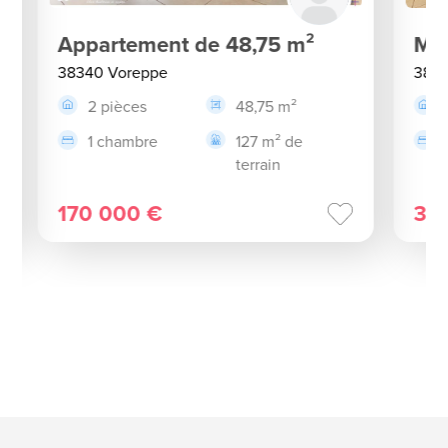
Appartement de 48,75 m²
Mai
38340 Voreppe
3834
2 pièces
48,75 m²
1 chambre
127 m² de
terrain
170 000 €
33