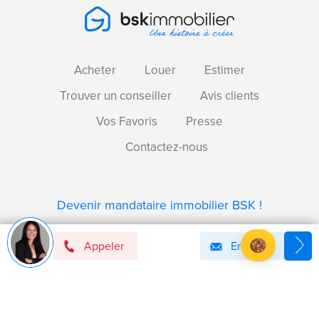
Acheter
Louer
Estimer
Trouver un conseiller
Avis clients
Vos Favoris
Presse
Contactez-nous
Devenir mandataire immobilier BSK !
Appeler
Email
Axeptio consent
Plateforme de Gestion du Consentement : Personnalise
Notre plateforme vous permet d'adapter et de gérer vos 