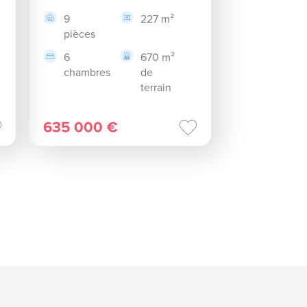
9
227 m²
pièces
6
670 m²
chambres
de
terrain
635 000 €