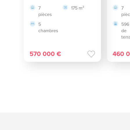
7
175 m²
7
pièces
piè
5
596
chambres
de
terr
570 000 €
460 