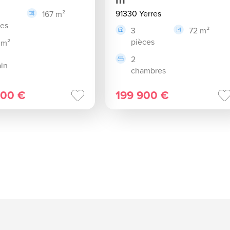
91330 Yerres
167 m²
ces
3
72 m²
pièces
 m²
2
ain
chambres
000 €
199 900 €