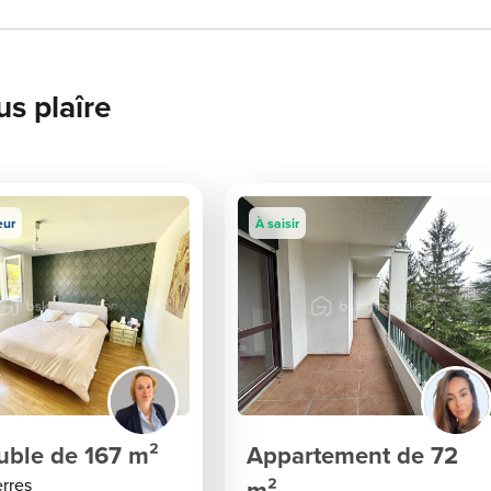
us plaîre
eur
À saisir
ble de 167 m²
Appartement de 72
rres
m²