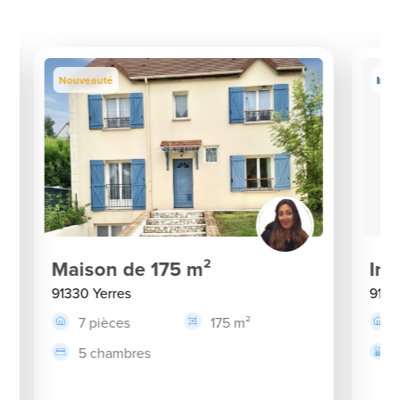
Nouveauté
Inve
Maison de 175 m²
Imm
91330 Yerres
9133
7 pièces
175 m²
5 chambres