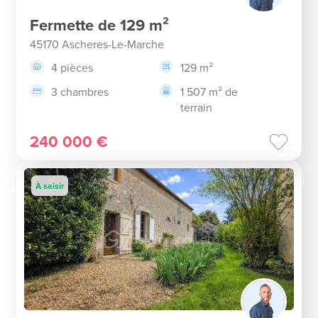
Fermette de 129 m²
45170 Ascheres-Le-Marche
4 pièces
129 m²
3 chambres
1 507 m² de
terrain
240 000 €
À saisir