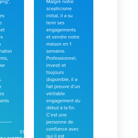
ing",
Malgré notre
n
scepticisme
es
initial, il a su
e
tenir ses
 et
engagements
es
et vendre notre
n
maison en 1
nalisme
semaine.
mis,
Professionnel,
ise
investi et
toujours
.
disponible, il a
n
fait preuve d’un
es
véritable
ants
engagement du
début à la fin.
C’est une
personne de
confiance avec
51100
qui il est