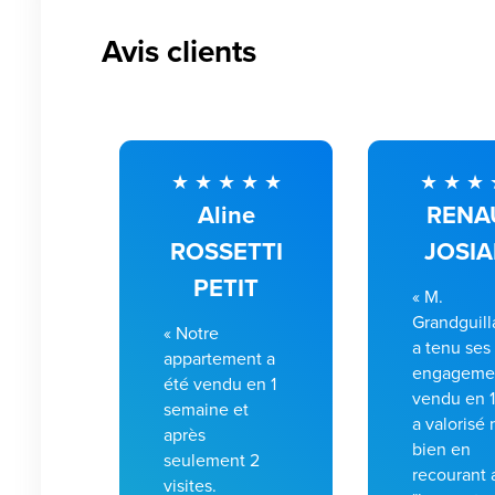
Avis clients
Aline
RENA
ROSSETTI
JOSI
PETIT
« M.
Grandguil
« Notre
a tenu ses
appartement a
engagemen
été vendu en 1
vendu en 15
semaine et
a valorisé 
après
bien en
seulement 2
recourant 
visites.