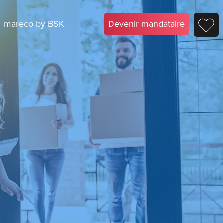
mareco by BSK
Devenir mandataire