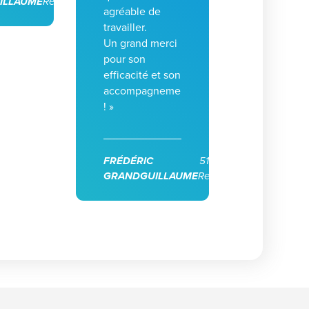
ILLAUME
Reims
agréable de
travailler.
Un grand merci
pour son
efficacité et son
accompagnement
! »
FRÉDÉRIC
51100
GRANDGUILLAUME
Reims