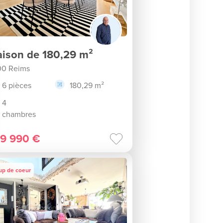
ison de 180,29 m²
00 Reims
6 pièces
180,29 m²
4
chambres
9 990 €
up de coeur