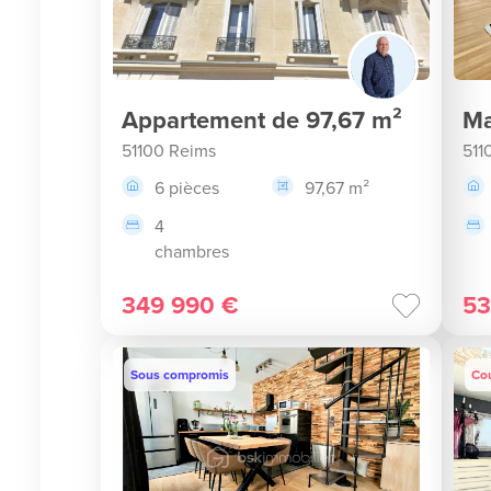
Appartement de 97,67 m²
Ma
51100 Reims
511
6 pièces
97,67 m²
4
chambres
349 990 €
53
Sous compromis
Co