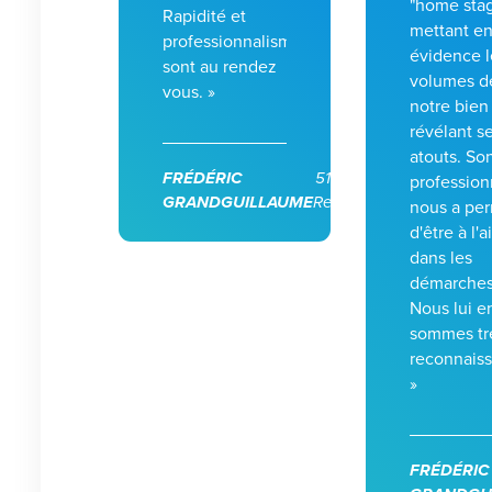
"home stag
Rapidité et
mettant e
professionnalisme
évidence l
sont au rendez
volumes d
vous. »
notre bien
révélant s
atouts. So
FRÉDÉRIC
51100
profession
GRANDGUILLAUME
Reims
nous a per
d'être à l'a
dans les
démarches
Nous lui e
sommes tr
reconnaiss
»
FRÉDÉRIC