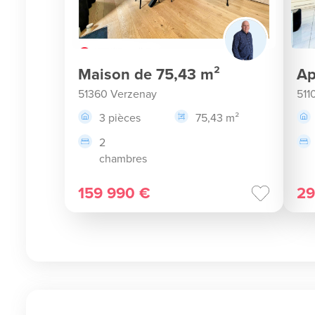
Maison de 75,43 m²
Ap
51360 Verzenay
511
3 pièces
75,43 m²
2
chambres
159 990 €
29