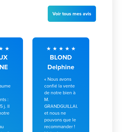
Voir
tous
mes avis
UX
BLOND
ANE
Delphine
« Nous avons
laume
confié la vente
de notre bien à
ts :
M.
 j. Il
GRANDGUILLAUME
notre
et nous ne
pouvons que le
au
recommander !