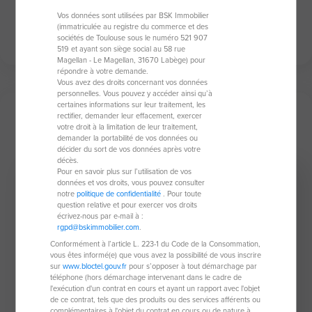
Contactez moi pour une première étude
Vos données sont utilisées par BSK Immobilier
personnalisée.
(immatriculée au registre du commerce et des
sociétés de Toulouse sous le numéro 521 907
519 et ayant son siège social au 58 rue
Magellan - Le Magellan, 31670 Labège) pour
répondre à votre demande.
Vous avez des droits concernant vos données
personnelles. Vous pouvez y accéder ainsi qu’à
certaines informations sur leur traitement, les
Mes derniers biens
rectifier, demander leur effacement, exercer
votre droit à la limitation de leur traitement,
demander la portabilité de vos données ou
décider du sort de vos données après votre
décès.
Pour en savoir plus sur l’utilisation de vos
Investisseur
données et vos droits, vous pouvez consulter
notre
politique de confidentialité
. Pour toute
question relative et pour exercer vos droits
écrivez-nous par e-mail à :
rgpd@bskimmobilier.com
.
Conformément à l’article L. 223-1 du Code de la Consommation,
vous êtes informé(e) que vous avez la possibilité de vous inscrire
sur
www.bloctel.gouv.fr
pour s’opposer à tout démarchage par
téléphone (hors démarchage intervenant dans le cadre de
l'exécution d'un contrat en cours et ayant un rapport avec l'objet
de ce contrat, tels que des produits ou des services afférents ou
complémentaires à l'objet du contrat en cours ou de nature à