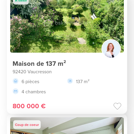
À saisir
Maison de 137 m²
92420 Vaucresson
6 pièces
137 m²
4 chambres
800 000 €
Coup de coeur