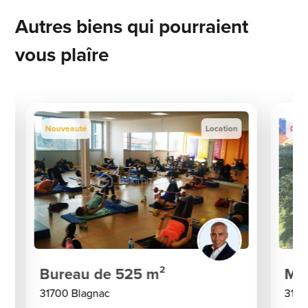
Autres biens qui pourraient
vous plaîre
Nouveauté
Location
Coup
Bureau de 525 m²
Mai
31700 Blagnac
3170