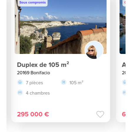
Sous compromis
Coup
Duplex de 105 m²
App
20169 Bonifacio
2016
7 pièces
105 m²
4 chambres
295 000 €
66