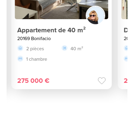
Appartement de 40 m²
Dup
20169 Bonifacio
2016
2 pièces
40 m²
1 chambre
275 000 €
29