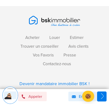
Acheter
Louer
Estimer
Trouver un conseiller
Avis clients
Vos Favoris
Presse
Contactez-nous
Devenir mandataire immobilier BSK !
Appeler
Email
Axeptio consent
Plateforme de Gestion du Consentement : Personnalise