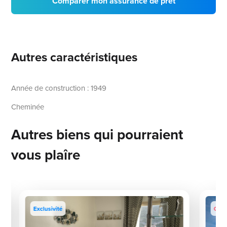
Comparer mon assurance de prêt
Autres caractéristiques
Année de construction : 1949
Cheminée
Autres biens qui pourraient
vous plaîre
Exclusivité
Coup