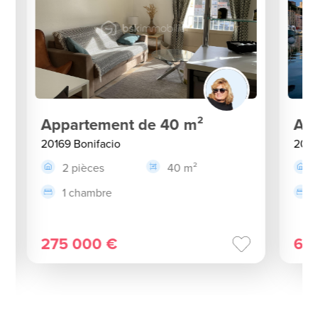
Appartement de 40 m²
App
20169 Bonifacio
2016
2 pièces
40 m²
1 chambre
275 000 €
66