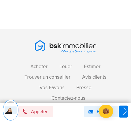
Acheter
Louer
Estimer
Trouver un conseiller
Avis clients
Vos Favoris
Presse
Contactez-nous
Appeler
Email
Devenir mandataire immobilier BSK !
Axeptio consent
Plateforme de Gestion du Consentement : Personnalise