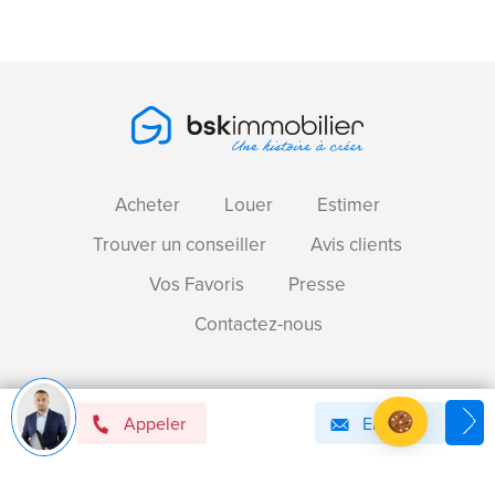
Acheter
Louer
Estimer
Trouver un conseiller
Avis clients
Vos Favoris
Presse
Contactez-nous
Devenir mandataire immobilier BSK !
Appeler
Email
Axeptio consent
Plateforme de Gestion du Consentement : Personnalise