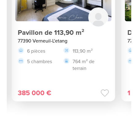
Pavillon de 113,90 m²
De
77390 Verneuil-L'etang
7739
6 pièces
113,90 m²
5 chambres
764 m² de
terrain
385 000 €
1 2