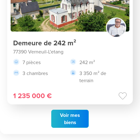
Demeure de 242 m²
77390 Verneuil-L'etang
7 pièces
242 m²
3 chambres
3 350 m² de
terrain
1 235 000 €
Voir
mes
biens