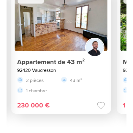
Appartement de 43 m²
Mai
92420 Vaucresson
9242
2 pièces
43 m²
1 chambre
230 000 €
1 2