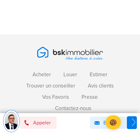
Acheter
Louer
Estimer
Trouver un conseiller
Avis clients
Vos Favoris
Presse
Contactez-nous
Appeler
Email
Devenir mandataire immobilier BSK !
Axeptio consent
Plateforme de Gestion du Consentement : Personnalise