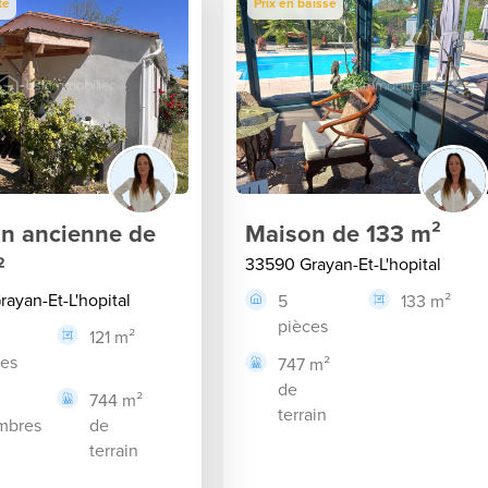
té
Prix en baisse
n ancienne de
Maison de 133 m²
²
33590 Grayan-Et-L'hopital
ayan-Et-L'hopital
5
133 m²
pièces
121 m²
ces
747 m²
de
744 m²
terrain
mbres
de
terrain