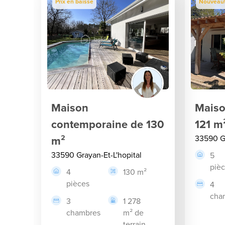
Prix en baisse
Nouveau
Maison
Maiso
contemporaine de 130
121 m
m²
33590 Gr
33590 Grayan-Et-L'hopital
5
piè
4
130 m²
pièces
4
cha
3
1 278
chambres
m² de
terrain