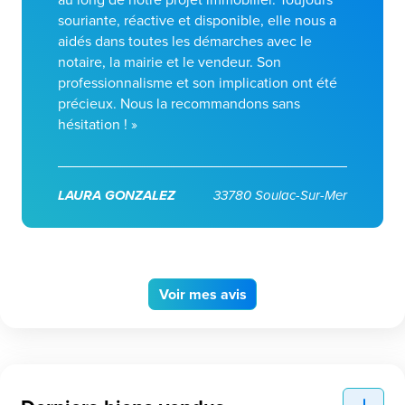
souriante, réactive et disponible, elle nous a
aidés dans toutes les démarches avec le
notaire, la mairie et le vendeur. Son
professionnalisme et son implication ont été
précieux. Nous la recommandons sans
hésitation ! »
LAURA GONZALEZ
33780 Soulac-Sur-Mer
Voir
mes avis