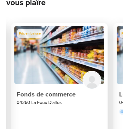
vous plaîre
Prix en baisse
Prix
Fonds de commerce
Loc
04260 La Foux D'allos
0426