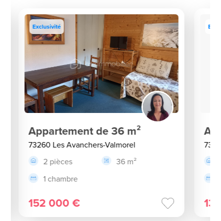
Exclusivité
Excl
Appartement de 36 m²
App
73260 Les Avanchers-Valmorel
7326
2 pièces
36 m²
1 chambre
152 000 €
13