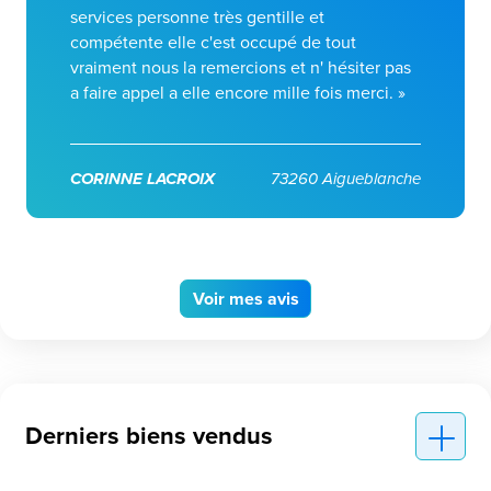
services personne très gentille et
compétente elle c'est occupé de tout
vraiment nous la remercions et n' hésiter pas
a faire appel a elle encore mille fois merci. »
CORINNE LACROIX
73260 Aigueblanche
Voir
mes avis
Derniers biens vendus