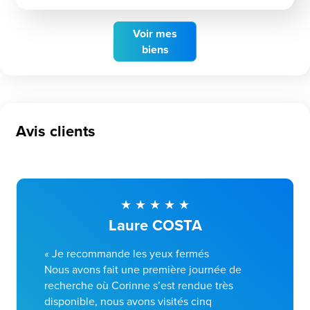
Voir
mes
biens
Avis clients
Laure COSTA
« Je recommande les yeux fermés
Nous avons fait une première journée de
recherche où Corinne s’est rendue très
disponible, nous avons visités cinq