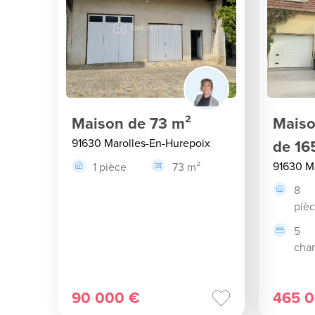
Maison de 73 m²
Maiso
91630 Marolles-En-Hurepoix
de 16
91630 M
1 pièce
73 m²
8
piè
5
cha
90 000 €
465 