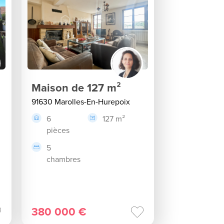
Maison de 127 m²
91630 Marolles-En-Hurepoix
6
127 m²
pièces
5
chambres
380 000 €