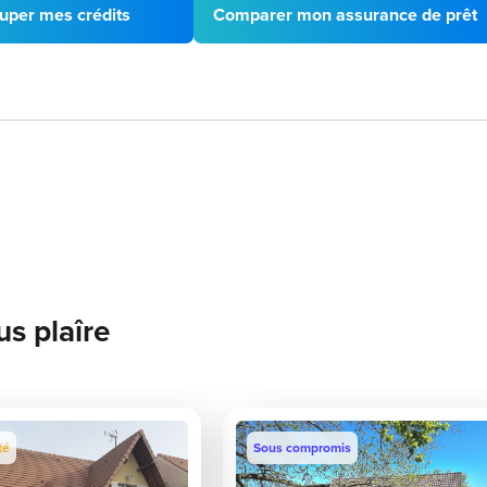
uper mes crédits
Comparer mon assurance de prêt
us plaîre
té
Sous compromis