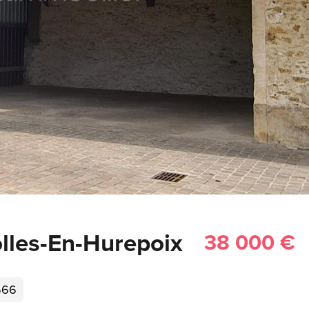
lles-En-Hurepoix
38 000 €
666