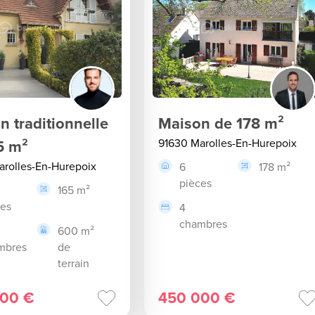
n traditionnelle
Maison de 178 m²
5 m²
91630 Marolles-En-Hurepoix
arolles-En-Hurepoix
6
178 m²
pièces
165 m²
ces
4
chambres
600 m²
mbres
de
terrain
000 €
450 000 €