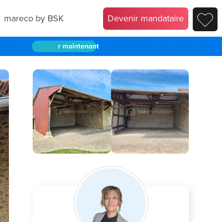
mareco by BSK
Devenir mandataire